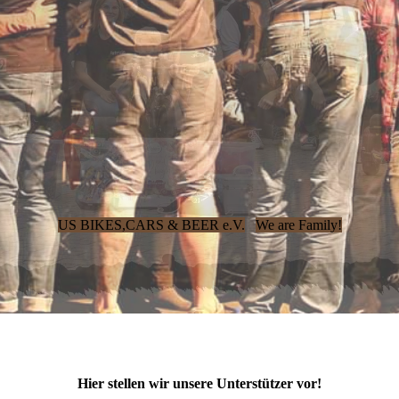
US BIKES,CARS & BEER e.V.
We are Family!
Hier stellen wir unsere Unterstützer vor!